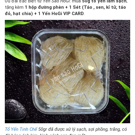
Ưu đãi đặc biệt từ
Yến Sào HoGi
: mua
50g tổ yến làm sạch
,
tặng kèm
1 hộp đường phèn + 1 Sét (Táo , sen, kỉ tử, táo
đỏ, hạt chia) + 1 Yến HoGi VIP CARD
.
Tổ Yến Tinh Chế
50gr đã được xử lý sạch, sợi phồng, trắng, có