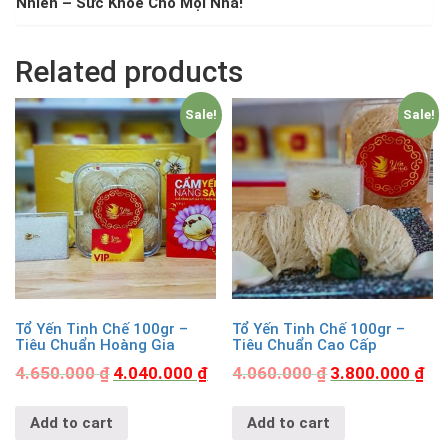
Nhiên – Sức Khỏe Cho Mọi Nhà!
Related products
Sale!
Sale!
Tổ Yến Tinh Chế 100gr –
Tổ Yến Tinh Chế 100gr –
Tiêu Chuẩn Hoàng Gia
Tiêu Chuẩn Cao Cấp
4.650.000
₫
4.040.000
₫
4.060.000
₫
3.800.000
₫
Add to cart
Add to cart