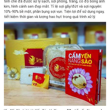
tinh chế đã được xử lý sạch, sợi phồng, trắng, có độ bóng ánh
kim, hình cánh sen đẹp mắt. Tỉ lệ sợi gãy/đứt và sợi nguyên:
10%-90% bề mặt, phần bụng sợi vụn. Tiện lợi để sử dụng ngay,
tiết kiệm thời gian và lượng hao hụt trong quá trình xử lý.