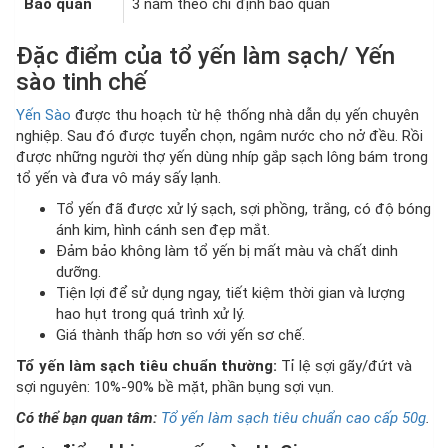
Bảo quản
3 năm theo chỉ định bảo quản
Đặc điểm của tổ yến làm sạch/ Yến
sào tinh chế
Yến Sào
được thu hoạch từ hệ thống nhà dẫn dụ yến chuyên
nghiệp. Sau đó được tuyển chọn, ngâm nước cho nở đều. Rồi
được những người thợ yến dùng nhíp gắp sạch lông bám trong
tổ yến và đưa vô máy sấy lạnh.
Tổ yến đã được xử lý sạch, sợi phồng, trắng, có độ bóng
ánh kim, hình cánh sen đẹp mắt.
Đảm bảo không làm tổ yến bị mất màu và chất dinh
dưỡng.
Tiện lợi để sử dụng ngay, tiết kiệm thời gian và lượng
hao hụt trong quá trình xử lý.
Giá thành thấp hơn so với yến sơ chế.
Tổ yến làm sạch tiêu chuẩn thường:
Tỉ lệ sợi gãy/đứt và
sợi nguyên: 10%-90% bề mặt, phần bụng sợi vụn.
Có thể bạn quan tâm:
Tổ yến làm sạch tiêu chuẩn cao cấp 50g
.