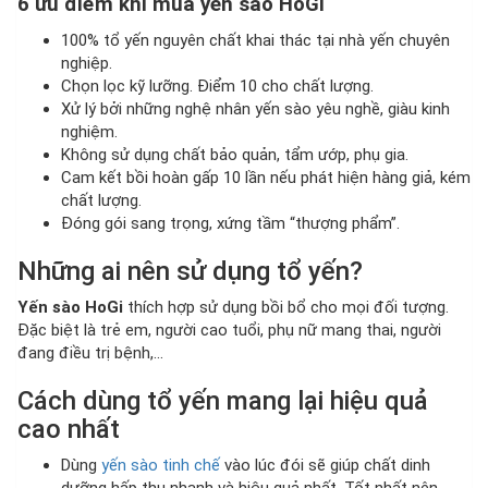
6 ưu điểm khi mua yến sào HoGi
100% tổ yến nguyên chất khai thác tại nhà yến chuyên
nghiệp.
Chọn lọc kỹ lưỡng. Điểm 10 cho chất lượng.
Xử lý bởi những nghệ nhân yến sào yêu nghề, giàu kinh
nghiệm.
Không sử dụng chất bảo quản, tẩm ướp, phụ gia.
Cam kết bồi hoàn gấp 10 lần nếu phát hiện hàng giả, kém
chất lượng.
Đóng gói sang trọng, xứng tầm “thượng phẩm”.
Những ai nên sử dụng tổ yến?
Yến sào HoGi
thích hợp sử dụng bồi bổ cho mọi đối tượng.
Đặc biệt là trẻ em, người cao tuổi, phụ nữ mang thai, người
đang điều trị bệnh,…
Cách dùng tổ yến mang lại hiệu quả
cao nhất
Dùng
yến sào tinh chế
vào lúc đói sẽ giúp chất dinh
dưỡng hấp thu nhanh và hiệu quả nhất. Tốt nhất nên