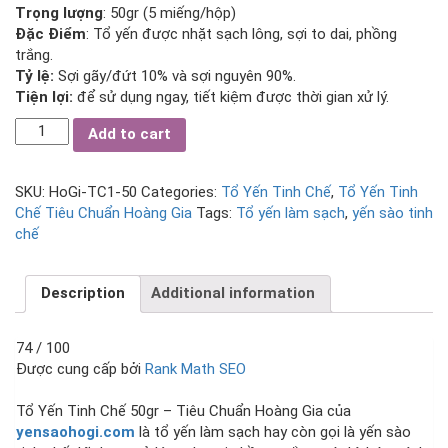
Trọng lượng
: 50gr (5 miếng/hộp)
Đặc Điểm
: Tổ yến được nhặt sạch lông, sợi to dai, phồng
trắng.
Tỷ lệ:
Sợi gãy/đứt 10% và sợi nguyên 90%.
Tiện lợi:
để sử dụng ngay, tiết kiệm được thời gian xử lý.
Tổ
Add to cart
Yến
Tinh
Chế
SKU:
HoGi-TC1-50
Categories:
Tổ Yến Tinh Chế
,
Tổ Yến Tinh
50gr
Chế Tiêu Chuẩn Hoàng Gia
Tags:
Tổ yến làm sạch
,
yến sào tinh
-
chế
Tiêu
Chuẩn
Description
Additional information
Hoàng
Gia
quantity
74
/ 100
Được cung cấp bởi
Rank Math SEO
Điểm SEO
Tổ Yến Tinh Chế 50gr – Tiêu Chuẩn Hoàng Gia của
yensaohogi.com
là tổ yến làm sạch hay còn gọi là yến sào