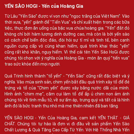
YẾN SÀO HOGI - Yến của Hoàng Gia
Từ Lâu "Yến Sào" được ví von như "ngọc trắng của Việt Nam". Vào
thời xưa, "yến" giành để "Tiến Vua" và chỉ xuất hiện trong các bữa
tiệc, thực đơn ăn uống của bậc vua chúa hoàng gia. "Yến" đắt đỏ
không chỉ bởi hàm lượng dinh dưỡng cao, mà còn là bởi yến sào
có cách chế biến độc đáo, đòi hỏi sự tỉ mỉ và tinh tế, bên cạnh
nguồn cung cấp vô cùng khan hiếm, quá trình khai thác "yến"
cũng rất khó khăn, nguy hiểm. Vì thế cái tên Yến Sào HoGi được
chúng tôi chọn với ý nghĩa của Hoàng Gia - món ăn quý "tiến vua"
trao sức khỏe đến mọi người.
Quá Trình hình thành "tổ yến" - "Yến Sào" cũng rất đặc biệt và ý
nghĩa. Vào mùa sinh sản, chim yến bắt đầu quá trình xây tổ để đẻ
trứng và tổ của "Chim yến" được xây bằng nước dãi của mình.
Hình ảnh "chim mẹ", căm cụi làm tổ để ấp ủ chim non ảm ánh
chúng tôi về tình mẫu tử, về sự ấm áp, trưng quý và tất cả là hình
ảnh đó là bức tranh thu nhỏ mà mẹ thiên nhiên đã ban tặng.
YẾN SÀO HOGI - Yến Của Hoàng Gia, cam kết YẾN THẬT - GIÁ
CHẤT. Chúng tôi tự hào là đơn vị đi đầu về sản phẩm Yến Sào
Chất Lượng & Quà Tặng Cao Cấp Từ Yến. Với Hệ Thống Nhà Yến