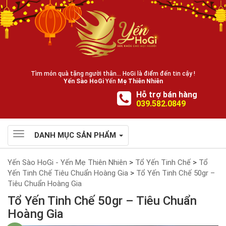
Tìm món quà tặng người thân... HoGi là điểm đến tin cậy !
Yến Sào HoGi
Yến
Mẹ Thiên Nhiên
Hỗ trợ bán hàng
039.582.0849
Toggle
DANH MỤC SẢN PHẨM
navigation
Yến Sào HoGi - Yến Mẹ Thiên Nhiên
>
Tổ Yến Tinh Chế
>
Tổ
Yến Tinh Chế Tiêu Chuẩn Hoàng Gia
>
Tổ Yến Tinh Chế 50gr –
Tiêu Chuẩn Hoàng Gia
Tổ Yến Tinh Chế 50gr – Tiêu Chuẩn
Hoàng Gia