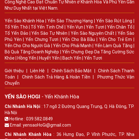
Công Nghệ Cao Đạt Chuẩn Tự Nhiên ở Khánh Hòa Và Phú Yên Gần
Như Duy Nhất tại Việt Nam.
Yến Sào Khánh Hòa
|
Yến Sào Thượng Hạng
|
Yến Sào Rút Lông
|
Tổ Yến Thô
|
Tổ Yến Tinh Chế
|
Yến Vụn
|
Yến Tươi
|
Yến Chân Tổ
|
Tổ Yến Đảo
|
Yến Sào Tự Nhiên
|
Yến Sào Nguyên Chất
|
Yến Sào
Phú Yên
|
Yến Chưng Tươi
|
Yến Cho Bà Bầu
|
Yến Cho Trẻ Em
|
Yến Cho Cho Người Già
|
Yến Cho Phái Mạnh
|
Yến Làm Quà Tặng
|
Bộ Quà Tặng Doanh Nghiệp
|
Yến Chưng Đẹp Da Tăng Cường Sức
Khỏe
|
Hồng Yến
|
Huyết Yến
|
Bạch Yến
|
Yến Tươi
Giới thiệu
|
Liên Hệ
|
Chính Sách Bảo Mật
|
Chính Sách Thanh
Toán
|
Chính Sách Trả Hàng & Hoàn Tiền
|
Phương Thức Vận
Chuyển
YẾN SÀO HOGI
- Yến Khánh Hòa
Chi Nhánh Hà Nội
: 17 ngõ 2 Đường Quang Trung, Q. Hà Đông, TP.
Hà Nội
Hotline : 039.582.0849
Email: yensaoHoGi@gmail.com
Chi Nhánh Khánh Hòa
: 36 Hưng Đạo, P Vĩnh Phước, TP. Nha