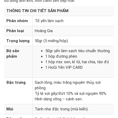
độ bóng ánh kim, hình cánh sen đẹp mắt
THÔNG TIN CHI TIẾT SẢN PHẨM
Phân nhóm
Tổ yến làm sạch
Phân loại
Hoàng Gia
Trọng lượng
50gr (5 miếng/hộp)
Bộ sản
50gr yến làm sạch tiêu chuẩn thường
phẩm
1 hộp đường phèn
1 hộp mix: sen, kỉ tử, hại chia, táo đỏ
1 HoGi Yến VIP CARD
Đặc trưng
Sạch lông, màu trắng nguyên thủy, sợi
phồng.
Tỷ lệ sợi gãy/đứt 10% và sợi nguyên 90%.
Hình dáng võng – cánh sen.
Mùi
Tanh nhẹ đặc trưng (mùi biển).