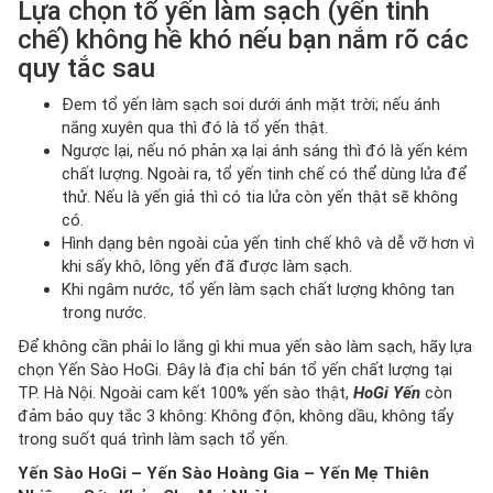
Lựa chọn tổ yến làm sạch (yến tinh
chế) không hề khó nếu bạn nắm rõ các
quy tắc sau
Đem tổ yến làm sạch soi dưới ánh mặt trời; nếu ánh
nắng xuyên qua thì đó là tổ yến thật.
Ngược lại, nếu nó phản xạ lại ánh sáng thì đó là yến kém
chất lượng. Ngoài ra, tổ yến tinh chế có thể dùng lửa để
thử. Nếu là yến giả thì có tia lửa còn yến thật sẽ không
có.
Hình dạng bên ngoài của yến tinh chế khô và dễ vỡ hơn vì
khi sấy khô, lông yến đã được làm sạch.
Khi ngâm nước, tổ yến làm sạch chất lượng không tan
trong nước.
Để không cần phải lo lắng gì khi mua yến sào làm sạch, hãy lựa
chọn Yến Sào HoGi. Đây là địa chỉ bán tổ yến chất lượng tại
TP. Hà Nội. Ngoài cam kết 100% yến sào thật,
HoGi Yến
còn
đảm bảo quy tắc 3 không: Không độn, không dầu, không tẩy
trong suốt quá trình làm sạch tổ yến.
Yến Sào HoGi – Yến Sào Hoàng Gia – Yến Mẹ Thiên