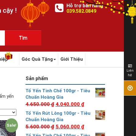
Hỗ trợ bán hàng
 cậy !
039.582.0849
hiệp
Góc Quà Tặng
Giới Thiệu
Liên
hệ
Sản phẩm
Tổ Yến Tinh Chế 100gr - Tiêu
hẩm yến
Chuẩn Hoàng Gia
4.650.000
₫
4.040.000
₫
Tổ Yến Rút Lông 100gr - Tiêu
Chuẩn Hoàng Gia
Sale!
5.600.000
₫
5.060.000
₫
Tổ Yến Tinh Chế 100gr - Tiêu