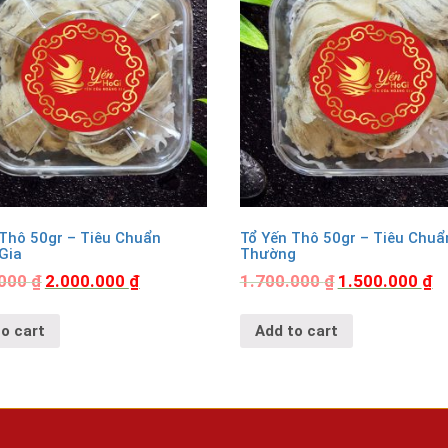
 Thô 50gr – Tiêu Chuẩn
Tổ Yến Thô 50gr – Tiêu Chuẩ
Gia
Thường
.000
₫
2.000.000
₫
1.700.000
₫
1.500.000
₫
o cart
Add to cart