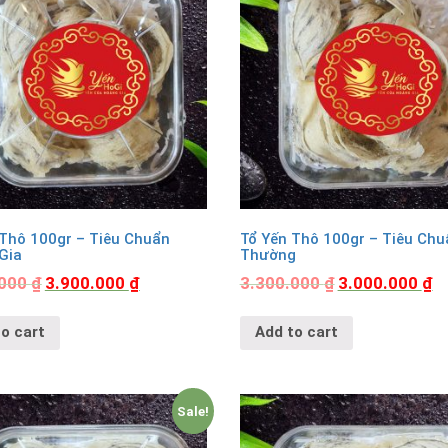
 Thô 100gr – Tiêu Chuẩn
Tổ Yến Thô 100gr – Tiêu Chu
Gia
Thường
.000
₫
3.900.000
₫
3.300.000
₫
3.000.000
₫
o cart
Add to cart
Sale!