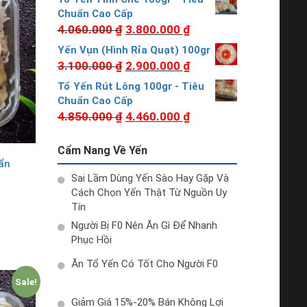
Chuẩn Cao Cấp
4.060.000
₫
3.800.000
₫
Yến Vụn (Hình Rỉa Quạt) 100gr
3.100.000
₫
2.900.000
₫
Tổ Yến Rút Lông 100gr - Tiêu
Chuẩn Cao Cấp
4.850.000
₫
4.460.000
₫
Cẩm Nang Về Yến
ẩn
Sai Lầm Dùng Yến Sào Hay Gặp Và
Cách Chọn Yến Thật Từ Nguồn Uy
Tín
Người Bị F0 Nên Ăn Gì Để Nhanh
Phục Hồi
Ăn Tổ Yến Có Tốt Cho Người F0
Sale!
Giảm Giá 15%-20% Bán Không Lợi