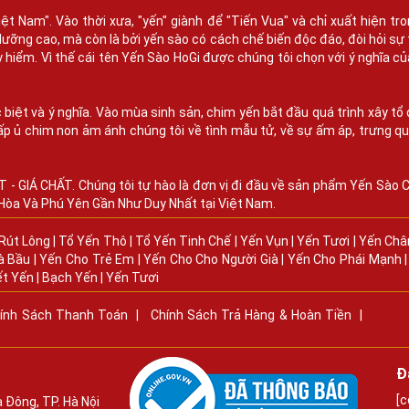
ệt Nam". Vào thời xưa, "yến" giành để "Tiến Vua" và chỉ xuất hiện t
dưỡng cao, mà còn là bởi yến sào có cách chế biến độc đáo, đòi hỏi sự 
uy hiểm. Vì thế cái tên Yến Sào HoGi được chúng tôi chọn với ý nghĩa c
c biệt và ý nghĩa. Vào mùa sinh sản, chim yến bắt đầu quá trình xây 
ấp ủ chim non ảm ánh chúng tôi về tình mẫu tử, về sự ấm áp, trưng qu
 - GIÁ CHẤT. Chúng tôi tự hào là đơn vị đi đầu về sản phẩm Yến Sào
òa Và Phú Yên Gần Như Duy Nhất tại Việt Nam.
Rút Lông
|
Tổ Yến Thô
|
Tổ Yến Tinh Chế
|
Yến Vụn
|
Yến Tươi
|
Yến Châ
à Bầu
|
Yến Cho Trẻ Em
|
Yến Cho Cho Người Già
|
Yến Cho Phái Mạnh
ết Yến
|
Bạch Yến
|
Yến Tươi
ính Sách Thanh Toán
|
Chính Sách Trả Hàng & Hoàn Tiền
|
Đ
[c
 Đông, TP. Hà Nội