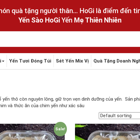
ón quà tặng người thân... HoGi là điểm đến tin
Yến Sào HoGi
Yến
Mẹ Thiên Nhiên
i
Yến Tươi Đóng Túi
Sét Yến Mix Vị
Quà Tặng Doanh Ng
ổ yến thô còn nguyên lông, giữ trọn vẹn dinh dưỡng của yến. Sản p
him và thức ăn của chim yến như xác sâu
Sale!