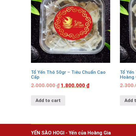
Tổ Yến Thô 50gr – Tiêu Chuẩn Cao
Tổ Yến
Cấp
Hoàng 
2.000.000
₫
1.800.000
₫
2.300
Add to cart
Add t
YẾN SÀO HOGI - Yến của Hoàng Gia