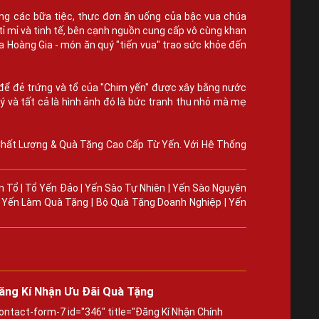
rong các bữa tiệc, thực đơn ăn uống của bậc vua chúa
tỉ mỉ và tinh tế, bên cạnh nguồn cung cấp vô cùng khan
ủa Hoàng Gia - món ăn quý "tiến vua" trao sức khỏe đến
tổ để đẻ trứng và tổ của "Chim yến" được xây bằng nước
ý và tất cả là hình ảnh đó là bức tranh thu nhỏ mà mẹ
 Chất Lượng & Quà Tặng Cao Cấp Từ Yến. Với Hệ Thống
n Tổ
|
Tổ Yến Đảo
|
Yến Sào Tự Nhiên
|
Yến Sào Nguyên
|
Yến Làm Quà Tặng
|
Bộ Quà Tặng Doanh Nghiệp
|
Yến
ăng Kí Nhận Ưu Đãi Quà Tặng
ontact-form-7 id="346" title="Đăng Kí Nhận Chính