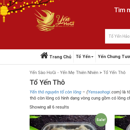
Tìm m
Tổ Yến
Yến Chưng Tươ
Trang Chủ
Yến Sào HoGi - Yến Mẹ Thiên Nhiên
>
Tổ Yến Thô
Tổ Yến Thô
Yến thô nguyên tổ còn lông
– (
Yensaohogi
.com)
là t
thô còn lông có hình dạng vòng cung gồm có lông c
Showing all 6 results
Sale!