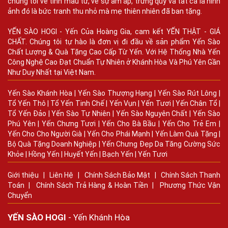
chúng tôi về tình mẫu tử, về sự ấm áp, trưng quý và tất cả là hình
ảnh đó là bức tranh thu nhỏ mà mẹ thiên nhiên đã ban tặng.
YẾN SÀO HOGI - Yến Của Hoàng Gia, cam kết YẾN THẬT - GIÁ
CHẤT. Chúng tôi tự hào là đơn vị đi đầu về sản phẩm Yến Sào
Chất Lượng & Quà Tặng Cao Cấp Từ Yến. Với Hệ Thống Nhà Yến
Công Nghệ Cao Đạt Chuẩn Tự Nhiên ở Khánh Hòa Và Phú Yên Gần
Như Duy Nhất tại Việt Nam.
Yến Sào Khánh Hòa
|
Yến Sào Thượng Hạng
|
Yến Sào Rút Lông
|
Tổ Yến Thô
|
Tổ Yến Tinh Chế
|
Yến Vụn
|
Yến Tươi
|
Yến Chân Tổ
|
Tổ Yến Đảo
|
Yến Sào Tự Nhiên
|
Yến Sào Nguyên Chất
|
Yến Sào
Phú Yên
|
Yến Chưng Tươi
|
Yến Cho Bà Bầu
|
Yến Cho Trẻ Em
|
Yến Cho Cho Người Già
|
Yến Cho Phái Mạnh
|
Yến Làm Quà Tặng
|
Bộ Quà Tặng Doanh Nghiệp
|
Yến Chưng Đẹp Da Tăng Cường Sức
Khỏe
|
Hồng Yến
|
Huyết Yến
|
Bạch Yến
|
Yến Tươi
Giới thiệu
|
Liên Hệ
|
Chính Sách Bảo Mật
|
Chính Sách Thanh
Toán
|
Chính Sách Trả Hàng & Hoàn Tiền
|
Phương Thức Vận
Chuyển
YẾN SÀO HOGI
- Yến Khánh Hòa