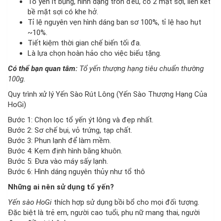
Tổ yến ít bụng, hình dạng tròn đều, có 2 mặt sợi, liên kết
bề mặt sợi có khe hở.
Tỉ lệ nguyên vẹn hình dáng ban sơ 100%, tỉ lệ hao hụt
~10%.
Tiết kiệm thời gian chế biến tối đa.
Là lựa chọn hoàn hảo cho việc biếu tặng.
Có thể bạn quan tâm:
Tổ yến thượng hạng tiêu chuẩn thường
100g.
Quy trình xử lý Yến Sào Rút Lông (Yến Sào Thượng Hạng Của
HoGi)
Bước 1: Chọn lọc tổ yến ýt lông và đẹp nhất.
Bước 2: Sơ chế bụi, vỏ trứng, tạp chất.
Bước 3: Phun lạnh để làm mềm.
Bước 4: Kẹm định hình bằng khuôn.
Bước 5: Đưa vào máy sấy lạnh.
Bước 6: Hình dáng nguyên thủy như tổ thô
Những ai nên sử dụng tổ yến?
Yến sào HoGi
thích hợp sử dụng bồi bổ cho mọi đối tượng.
Đặc biệt là trẻ em, người cao tuổi, phụ nữ mang thai, người