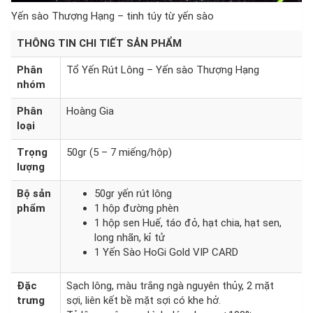
Yến sào Thượng Hạng – tinh túy từ yến sào
THÔNG TIN CHI TIẾT SẢN PHẨM
Phân
Tổ Yến Rút Lông – Yến sào Thượng Hạng
nhóm
Phân
Hoàng Gia
loại
Trọng
50gr (5 – 7 miếng/hộp)
lượng
Bộ sản
50gr yến rút lông
phẩ
m
1 hộp đường phèn
1 hộp sen Huế, táo đỏ, hạt chia, hạt sen,
long nhãn, kỉ tử
1 Yến Sào HoGi Gold VIP CARD
Đặc
Sạch lông, màu trắng ngà nguyên thủy, 2 mặt
trưng
sợi, liên kết bề mặt sợi có khe hở.