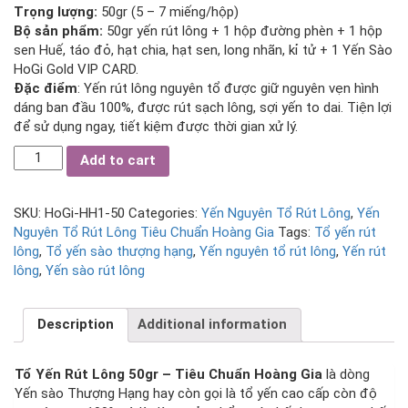
Trọng lượng:
50gr (5 – 7 miếng/hộp)
Bộ sản phẩm:
50gr yến rút lông + 1 hộp đường phèn + 1 hộp
sen Huế, táo đỏ, hạt chia, hạt sen, long nhãn, kỉ tử + 1 Yến Sào
HoGi Gold VIP CARD.
Đặc điểm
: Yến rút lông nguyên tổ được giữ nguyên vẹn hình
dáng ban đầu 100%, được rút sạch lông, sợi yến to dai. Tiện lợi
để sử dụng ngay, tiết kiệm được thời gian xử lý.
Tổ
Add to cart
Yến
Rút
Lông
SKU:
HoGi-HH1-50
Categories:
Yến Nguyên Tổ Rút Lông
,
Yến
50gr
Nguyên Tổ Rút Lông Tiêu Chuẩn Hoàng Gia
Tags:
Tổ yến rút
-
lông
,
Tổ yến sào thượng hạng
,
Yến nguyên tổ rút lông
,
Yến rút
Tiêu
lông
,
Yến sào rút lông
Chuẩn
Hoàng
Description
Additional information
Gia
quantity
Tổ Yến Rút Lông 50gr – Tiêu Chuẩn Hoàng Gia
là dòng
Yến sào Thượng Hạng hay còn gọi là tổ yến cao cấp còn độ