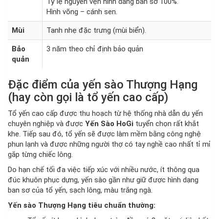
Tỷ lệ nguyên vẹn hình dáng ban sơ 100%.
Hình võng – cánh sen.
Mùi
Tanh nhẹ đặc trưng (mùi biển).
Bảo
3 năm theo chỉ định bảo quản
quản
Đặc điểm của yến sào Thượng Hạng
(hay còn gọi là tổ yến cao cấp)
Tổ yến cao cấp được thu hoạch từ hệ thống nhà dẫn dụ yến
chuyên nghiệp và được
Yến Sào HoGi
tuyển chọn rất khắt
khe. Tiếp sau đó, tổ yến sẽ được làm mềm bằng công nghệ
phun lạnh và được những người thợ có tay nghề cao nhất tỉ mỉ
gắp từng chiếc lông.
Do hạn chế tối đa việc tiếp xúc với nhiều nước, ít thông qua
đúc khuôn phục dựng, yến sào gần như giữ được hình dạng
ban sơ của tổ yến, sạch lông, màu trắng ngà.
Yến sào Thượng Hạng tiêu chuẩn thường: