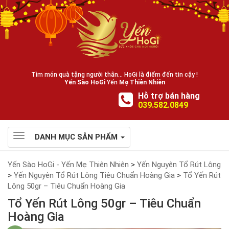
Tìm món quà tặng người thân... HoGi là điểm đến tin cậy !
Yến Sào HoGi
Yến
Mẹ Thiên Nhiên
Hỗ trợ bán hàng
039.582.0849
Toggle
DANH MỤC SẢN PHẨM
navigation
Yến Sào HoGi - Yến Mẹ Thiên Nhiên
>
Yến Nguyên Tổ Rút Lông
>
Yến Nguyên Tổ Rút Lông Tiêu Chuẩn Hoàng Gia
>
Tổ Yến Rút
Lông 50gr – Tiêu Chuẩn Hoàng Gia
Tổ Yến Rút Lông 50gr – Tiêu Chuẩn
Hoàng Gia