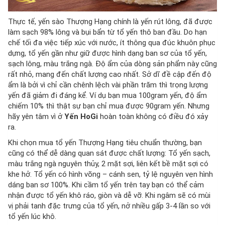
Thực tế, yến sào Thượng Hạng chính là yến rút lông, đã được
làm sạch 98% lông và bụi bẩn từ tổ yến thô ban đầu. Do hạn
chế tối đa việc tiếp xúc với nước, ít thông qua đúc khuôn phục
dựng, tổ yến gần như giữ được hình dạng ban sơ của tổ yến,
sạch lông, màu trắng ngà. Độ ẩm của dòng sản phẩm này cũng
rất nhỏ, mang đến chất lượng cao nhất. Sở dĩ đề cập đến độ
ẩm là bởi vì chỉ cần chênh lệch vài phần trăm thì trọng lượng
yến đã giảm đi đáng kể. Ví dụ bạn mua 100gram yến, độ ẩm
chiếm 10% thì thật sự bạn chỉ mua được 90gram yến. Nhưng
hãy yên tâm vì ở
Yến HoGi
hoàn toàn không có điều đó xảy
ra.
Khi chọn mua tổ yến Thượng Hạng tiêu chuẩn thường, bạn
cũng có thể dễ dàng quan sát được chất lượng: Tổ yến sạch,
màu trắng ngà nguyên thủy, 2 mặt sợi, liên kết bề mặt sợi có
khe hở. Tổ yến có hình võng – cánh sen, tỷ lệ nguyên vẹn hình
dáng ban sơ 100%. Khi cầm tổ yến trên tay bạn có thể cảm
nhận được tổ yến khô ráo, giòn và dễ vỡ. Khi ngâm sẽ có mùi
vị phải tanh đặc trưng của tổ yến, nở nhiều gấp 3-4 lần so với
tổ yến lúc khô.