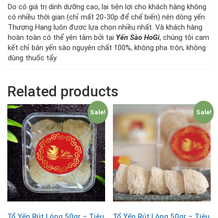
Do có giá trị dinh dưỡng cao, lại tiện lợi cho khách hàng không
có nhiều thời gian (chỉ mất 20-30p để chế biến) nên dòng yến
Thượng Hạng luôn được lựa chọn nhiều nhất. Và khách hàng
hoàn toàn có thể yên tâm bởi tại
Yến Sào HoGi
, chúng tôi cam
kết chỉ bán yến sào nguyên chất 100%, không pha trộn, không
dùng thuốc tẩy.
Related products
Sale!
Sale!
Tổ Yến Rút Lông 50gr – Tiêu
Tổ Yến Rút Lông 50gr – Tiêu