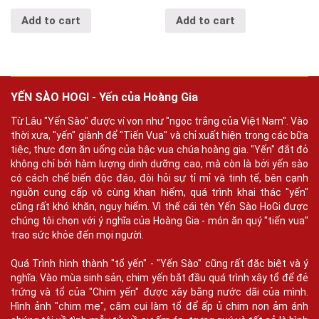
Add to cart
Add to cart
YẾN SÀO HOGI - Yến của Hoàng Gia
Từ Lâu "Yến Sào" được ví von như "ngọc trắng của Việt Nam". Vào
thời xưa, "yến" giành để "Tiến Vua" và chỉ xuất hiện trong các bữa
tiệc, thực đơn ăn uống của bậc vua chúa hoàng gia. "Yến" đắt đỏ
không chỉ bởi hàm lượng dinh dưỡng cao, mà còn là bởi yến sào
có cách chế biến độc đáo, đòi hỏi sự tỉ mỉ và tinh tế, bên cạnh
nguồn cung cấp vô cùng khan hiếm, quá trình khai thác "yến"
cũng rất khó khăn, nguy hiểm. Vì thế cái tên Yến Sào HoGi được
chúng tôi chọn với ý nghĩa của Hoàng Gia - món ăn quý "tiến vua"
trao sức khỏe đến mọi người.
Quá Trình hình thành "tổ yến" - "Yến Sào" cũng rất đặc biệt và ý
nghĩa. Vào mùa sinh sản, chim yến bắt đầu quá trình xây tổ để đẻ
trứng và tổ của "Chim yến" được xây bằng nước dãi của mình.
Hình ảnh "chim mẹ", căm cụi làm tổ để ấp ủ chim non ảm ánh