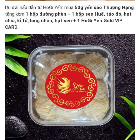
Ưu đãi hấp dẫn từ HoGi Yến: mua
50g yến sào Thượng Hạng
,
tặng kèm
1 hộp đường phèn + 1 hộp sen Huế, táo đỏ, hạt
chia, kỉ tử, long nhãn, hạt sen + 1 HoGi Yến Gold VIP
CARD
.