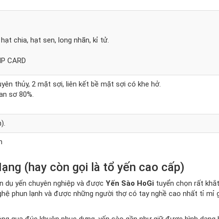
ạt chia, hạt sen, long nhãn, kỉ tử.
VIP CARD
ên thủy, 2 mặt sợi, liên kết bề mặt sợi có khe hở.
ban sơ 80%.
).
n
ng (hay còn gọi là tổ yến cao cấp)
n dụ yến chuyên nghiệp và được
Yến Sào HoGi
tuyển chọn rất khắt
hệ phun lạnh và được những người thợ có tay nghề cao nhất tỉ mỉ 
 thông qua đúc khuôn phục dựng, yến sào gần như giữ được hình dạng