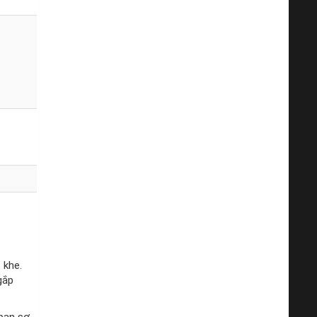
 khe.
gắp
 ban sơ