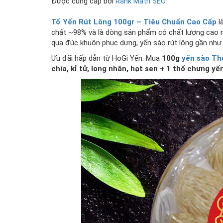
Được cung cấp bởi
Rank Math SEO
Điểm SEO
Tổ Yến Rút Lông 100gr – Tiêu Chuẩn Cao Cấp
l
chất ~98% và là dòng sản phẩm có chất lượng cao 
qua đúc khuôn phục dựng, yến sào rút lông gần như 
Ưu đãi hấp dẫn từ HoGi Yến: Mua
100g
yến sào T
chia, kỉ tử, long nhãn, hạt sen + 1 thố chưng y