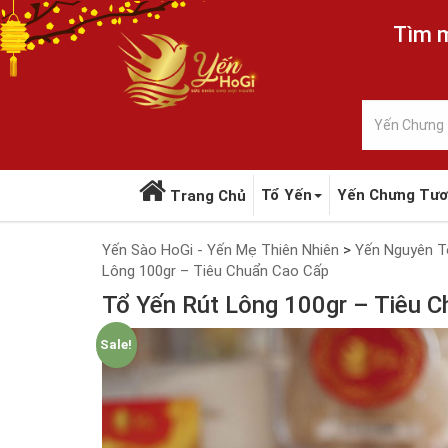
Tìm m
Tổ Yến
Yến Chưng Tươ
Trang Chủ
Yến Sào HoGi - Yến Mẹ Thiên Nhiên
>
Yến Nguyên T
Lông 100gr – Tiêu Chuẩn Cao Cấp
Tổ Yến Rút Lông 100gr – Tiêu 
Sale!