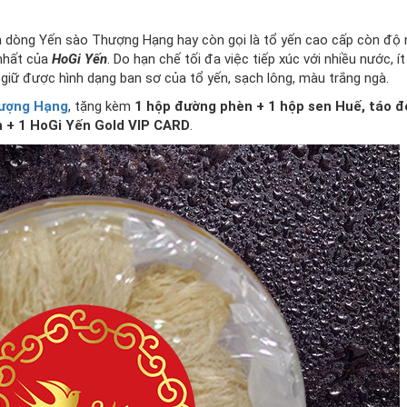
à dòng Yến sào Thượng Hạng hay còn gọi là tổ yến cao cấp còn độ
nhất của
HoGi Yến
. Do hạn chế tối đa việc tiếp xúc với nhiều nước, í
giữ được hình dạng ban sơ của tổ yến, sạch lông, màu trắng ngà.
hượng Hạng
, tặng kèm
1 hộp đường phèn + 1 hộp sen Huế, táo đ
ến + 1 HoGi Yến Gold VIP CARD
.