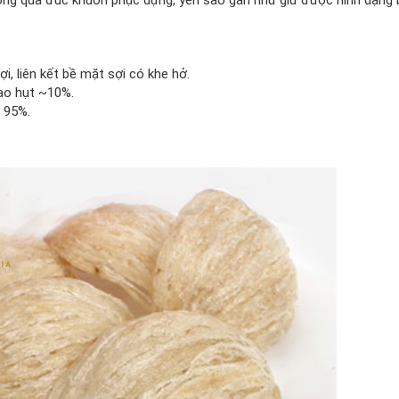
i, liên kết bề mặt sợi có khe hở.
hao hụt ~10%.
 95%.