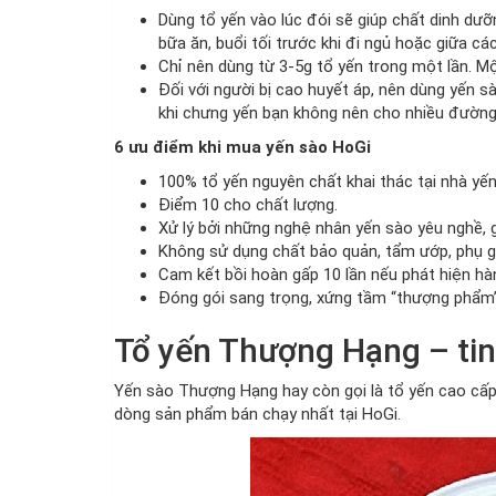
Dùng tổ yến vào lúc đói sẽ giúp chất dinh dư
bữa ăn, buổi tối trước khi đi ngủ hoặc giữa các
Chỉ nên dùng từ 3-5g tổ yến trong một lần. M
Đối với người bị cao huyết áp, nên dùng yến sà
khi chưng yến bạn không nên cho nhiều đường
6 ưu điểm khi mua yến sào HoGi
100% tổ yến nguyên chất khai thác tại nhà yế
Điểm 10 cho chất lượng.
Xử lý bởi những nghệ nhân yến sào yêu nghề, g
Không sử dụng chất bảo quản, tẩm ướp, phụ g
Cam kết bồi hoàn gấp 10 lần nếu phát hiện hàn
Đóng gói sang trọng, xứng tầm “thượng phẩm”
Tổ yến Thượng Hạng – tin
Yến sào Thượng Hạng hay còn gọi là tổ yến cao cấp 
dòng sản phẩm bán chạy nhất tại HoGi.