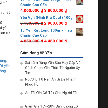
tử + 1
Chuẩn Cao Cấp
4.060.000
₫
3.800.000
₫
n chất
Yến Vụn (Hình Rỉa Quạt) 100gr
iữ
3.100.000
₫
2.900.000
₫
ợi yến
Tổ Yến Rút Lông 100gr - Tiêu
gian xử
Chuẩn Cao Cấp
4.850.000
₫
4.460.000
₫
Cẩm Nang Về Yến
Lông
,
Sai Lầm Dùng Yến Sào Hay Gặp Và
Tổ yến
Cách Chọn Yến Thật Từ Nguồn Uy
lông
,
Tín
Người Bị F0 Nên Ăn Gì Để Nhanh
Phục Hồi
Ăn Tổ Yến Có Tốt Cho Người F0
Giảm Giá 15%-20% Bán Không Lợi