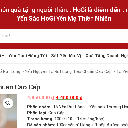
ón quà tặng người thân... HoGi là điểm đến tin
Yến Sào HoGi
Yến
Mẹ Thiên Nhiên
i
Yến Tươi Đóng Túi
Sét Yến Mix Vị
Quà Tặng Doanh Ng
ổ Rút Lông
>
Yến Nguyên Tổ Rút Lông Tiêu Chuẩn Cao Cấp
>
Tổ Yế
Chuẩn Cao Cấp
4.850.000
₫
4.460.000
₫
Phân nhóm:
Tổ Yến Rút Lông – Yến sào Thượng Hạ
Phân loại
: Cao Cấp
Trọng lượng:
100gr (10 – 14 miếng/hộp)
Bộ sản phẩm:
100gr yến rút lông + 1 hộp đường phè