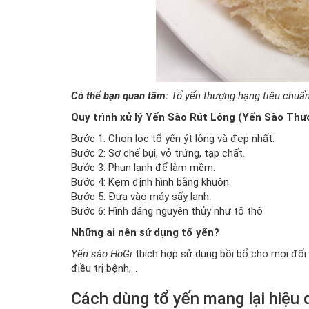
Có thể bạn quan tâm:
Tổ yến thượng hạng tiêu chuẩ
Quy trình xử lý Yến Sào Rút Lông (Yến Sào Th
Bước 1: Chọn lọc tổ yến ýt lông và đẹp nhất.
Bước 2: Sơ chế bụi, vỏ trứng, tạp chất.
Bước 3: Phun lạnh để làm mềm.
Bước 4: Kẹm định hình bằng khuôn.
Bước 5: Đưa vào máy sấy lạnh.
Bước 6: Hình dáng nguyên thủy như tổ thô
Những ai nên sử dụng tổ yến?
Yến sào HoGi
thích hợp sử dụng bồi bổ cho mọi đối 
điều trị bệnh,…
Cách dùng tổ yến mang lại hiệu 