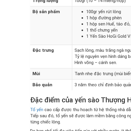
Trọng lượng
100gr (10 – 14 miếng/hộp)
Bộ sản phẩ
m
100gr yến rút lông
1 hộp đường phèn
1 hộp sen Huế, táo đỏ, h
1 thố chưng yến
1 Yến Sào HoGi Gold 
Đặc trưng
Sạch lông, màu trắng ngà nguy
Tỷ lệ nguyên vẹn hình dáng 
Hình võng – cánh sen.
Mùi
Tanh nhẹ đặc trưng (mùi biển
Bảo quản
3 năm theo chỉ định bảo quả
Đặc điểm của yến sào Thượng Hạ
Tổ yến
cao cấp được thu hoạch từ hệ thống nhà dẫ
Tiếp sau đó, tổ yến sẽ được làm mềm bằng công ng
từng chiếc lông.
Do hạn chế tối đa việc tiếp xúc với nhiều nước, ít