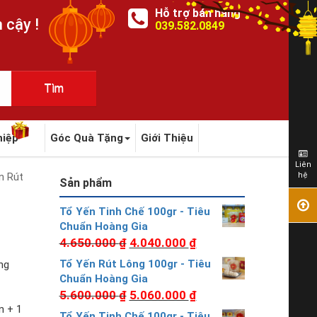
Hỗ trợ bán hàng
 cậy !
039.582.0849
hiệp
Góc Quà Tặng
Giới Thiệu
Liên
n Rút
hệ
Sản phẩm
Tổ Yến Tinh Chế 100gr - Tiêu
Chuẩn Hoàng Gia
4.650.000
₫
4.040.000
₫
Tổ Yến Rút Lông 100gr - Tiêu
ng
Chuẩn Hoàng Gia
5.600.000
₫
5.060.000
₫
n + 1
Tổ Yến Tinh Chế 100gr - Tiêu