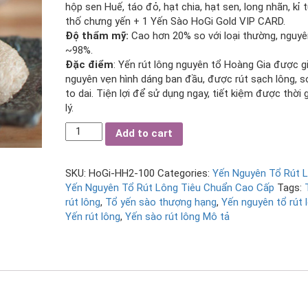
hộp sen Huế, táo đỏ, hạt chia, hạt sen, long nhãn, kỉ 
thố chưng yến + 1 Yến Sào HoGi Gold VIP CARD.
Độ thẩm mỹ:
Cao hơn 20% so với loại thường, nguyê
~98%.
Đặc điểm
: Yến rút lông nguyên tổ Hoàng Gia được g
nguyên vẹn hình dáng ban đầu, được rút sạch lông, s
to dai. Tiện lợi để sử dụng ngay, tiết kiệm được thời 
lý.
Tổ
Add to cart
Yến
Rút
Lông
SKU:
HoGi-HH2-100
Categories:
Yến Nguyên Tổ Rút 
100gr
Yến Nguyên Tổ Rút Lông Tiêu Chuẩn Cao Cấp
Tags:
-
rút lông
,
Tổ yến sào thượng hạng
,
Yến nguyên tổ rút 
Tiêu
Yến rút lông
,
Yến sào rút lông Mô tả
Chuẩn
Cao
Cấp
quantity