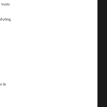
g trước
u đường,
n là