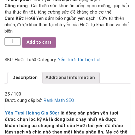
Công dụng
: Cải thiện sức khỏe ăn uống ngon miệng, giúp hấp
thụ thức ăn tốt, tăng cường sức đề kháng cho cơ thể.
Cam Kết
: HoGi Yến đảm bảo nguồn yến sạch 100% từ thiên
nhiên, được khai thác tại nhà yến của HoGi tự khai thác và chế
biến.
Yến
Add to cart
Tươi
Hoàng
Gia
SKU:
HoGi-Tu50
Category:
Yến Tươi Túi Tiện Lợi
50gr
quantity
Description
Additional information
25
/ 100
Được cung cấp bởi
Rank Math SEO
Điểm SEO
Yến Tươi Hoàng Gia 50gr
là dòng sản phẩm yến tươi
được chọn lọc kỹ và là dòng bán chạy nhất và được
khách hàng ưa chuộng nhất của HoGi bởi yến đã được
làm sạch và chia nhỏ theo một khẩu phần ăn. Mẹ có thể